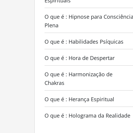
Espirituais
O que é : Hipnose para Consciênci
Plena
O que é : Habilidades Psíquicas
O que é : Hora de Despertar
O que é : Harmonização de
Chakras
O que é : Herança Espiritual
O que é : Holograma da Realidade