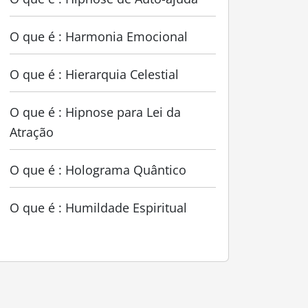
O que é : Harmonia Emocional
O que é : Hierarquia Celestial
O que é : Hipnose para Lei da
Atração
O que é : Holograma Quântico
O que é : Humildade Espiritual