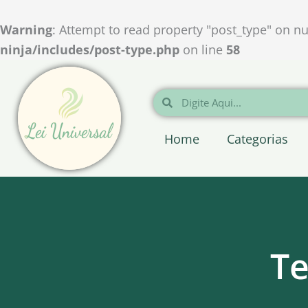
Ir
para
Warning
: Attempt to read property "post_type" on nu
o
ninja/includes/post-type.php
on line
58
conteúdo
Pesquisar
Pesquisar
Home
Categorias
Te