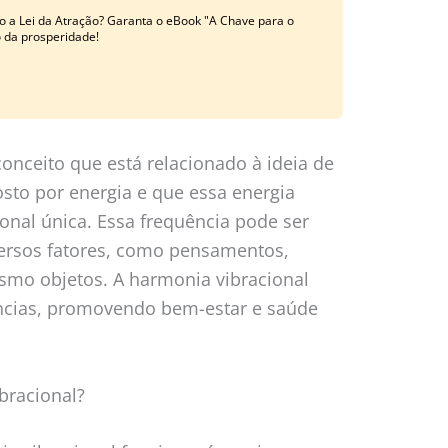
o a Lei da Atração? Garanta o eBook "A Chave para o
o da prosperidade!
onceito que está relacionado à ideia de
sto por energia e que essa energia
onal única. Essa frequência pode ser
versos fatores, como pensamentos,
mo objetos. A harmonia vibracional
ências, promovendo bem-estar e saúde
bracional?