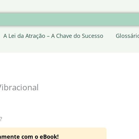
A Lei da Atração – A Chave do Sucesso
Glossári
ibracional
?
tamente com o eBook!