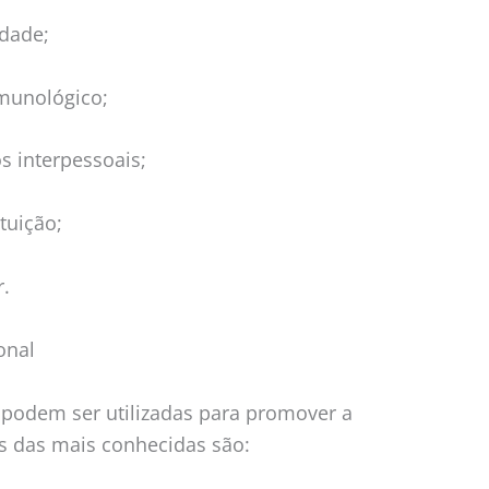
edade;
imunológico;
s interpessoais;
tuição;
r.
onal
 podem ser utilizadas para promover a
s das mais conhecidas são: