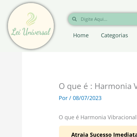
Ir
para
Pesquisar
Pesquisar
o
conteúdo
Home
Categorias
O que é : Harmonia V
Por
/
08/07/2023
O que é Harmonia Vibracional
Atraia Sucesso Imedia