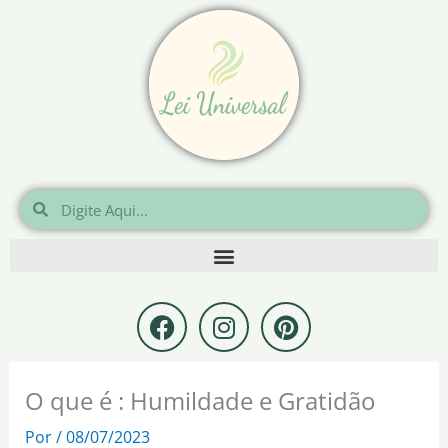
Ir
para
o
conteúdo
Pesquisar
Pesquisar
F
I
P
a
n
i
c
s
n
e
t
t
O que é : Humildade e Gratidão
b
a
e
o
g
r
Por
/
08/07/2023