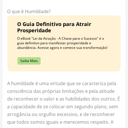
o
r
e
k
a
s
O que é Humildade?
m
t
O Guia Definitivo para Atrair
Prosperidade
O eBook "Lei da Atração - A Chave para o Sucesso" é o
guia definitivo para manifestar prosperidade e
abundância. Acesse agora e comece sua transformação!
Saiba Mais
A humildade é uma virtude que se caracteriza pela
consciência das próprias limitações e pela atitude
de reconhecer o valor e as habilidades dos outros. É
a capacidade de se colocar em segundo plano, sem
arrogância ou orgulho excessivo, e de reconhecer
que todos somos iguais e merecemos respeito. A