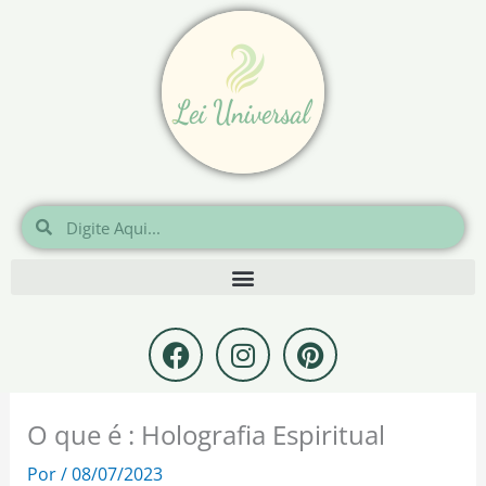
Ir
para
o
conteúdo
Pesquisar
Pesquisar
F
I
P
a
n
i
c
s
n
e
t
t
O que é : Holografia Espiritual
b
a
e
o
g
r
Por
/
08/07/2023