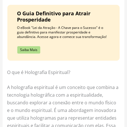
o
r
e
k
a
s
O Guia Definitivo para Atrair
m
t
Prosperidade
O eBook "Lei da Atração - A Chave para o Sucesso" é o
guia definitivo para manifestar prosperidade e
abundância. Acesse agora e comece sua transformação!
Saiba Mais
O que é Holografia Espiritual?
A holografia espiritual é um conceito que combina a
tecnologia holográfica com a espiritualidade,
buscando explorar a conexão entre o mundo físico
e o mundo espiritual. É uma abordagem inovadora
que utiliza hologramas para representar entidades
espirituais e facilitar a comunicação com elas. Essa