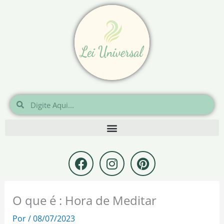
Ir
para
o
conteúdo
Pesquisar
Pesquisar
F
I
P
a
n
i
c
s
n
e
t
t
O que é : Hora de Meditar
b
a
e
o
g
r
Por
/
08/07/2023