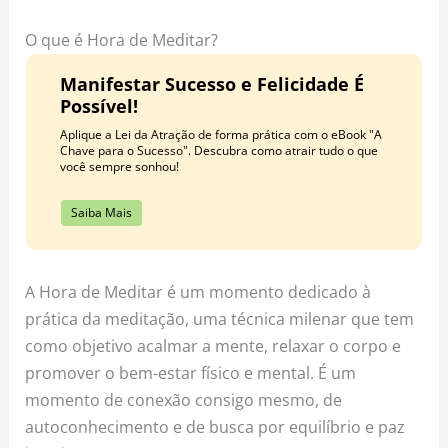
o
r
e
k
a
s
O que é Hora de Meditar?
m
t
Manifestar Sucesso e Felicidade É
Possível!
Aplique a Lei da Atração de forma prática com o eBook "A
Chave para o Sucesso". Descubra como atrair tudo o que
você sempre sonhou!
Saiba Mais
A Hora de Meditar é um momento dedicado à
prática da meditação, uma técnica milenar que tem
como objetivo acalmar a mente, relaxar o corpo e
promover o bem-estar físico e mental. É um
momento de conexão consigo mesmo, de
autoconhecimento e de busca por equilíbrio e paz