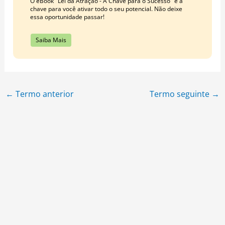
O eBook "Lei da Atração - A Chave para o Sucesso" é a
chave para você ativar todo o seu potencial. Não deixe
essa oportunidade passar!
Saiba Mais
←
Termo anterior
Termo seguinte
→