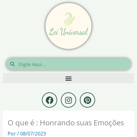
Ir
para
o
conteúdo
Pesquisar
Pesquisar
F
I
P
a
n
i
c
s
n
e
t
t
O que é : Honrando suas Emoções
b
a
e
o
g
r
Por
/
08/07/2023