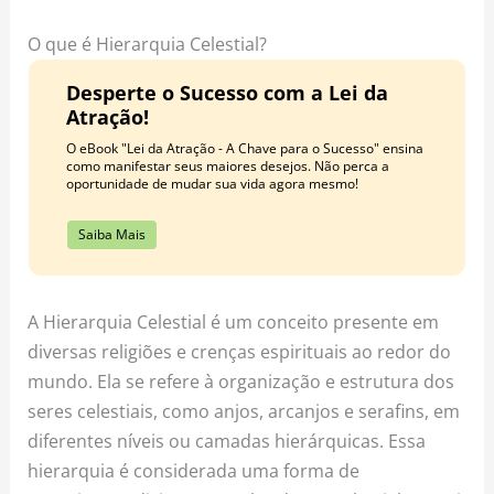
o
r
e
k
a
s
O que é Hierarquia Celestial?
m
t
Desperte o Sucesso com a Lei da
Atração!
O eBook "Lei da Atração - A Chave para o Sucesso" ensina
como manifestar seus maiores desejos. Não perca a
oportunidade de mudar sua vida agora mesmo!
Saiba Mais
A Hierarquia Celestial é um conceito presente em
diversas religiões e crenças espirituais ao redor do
mundo. Ela se refere à organização e estrutura dos
seres celestiais, como anjos, arcanjos e serafins, em
diferentes níveis ou camadas hierárquicas. Essa
hierarquia é considerada uma forma de