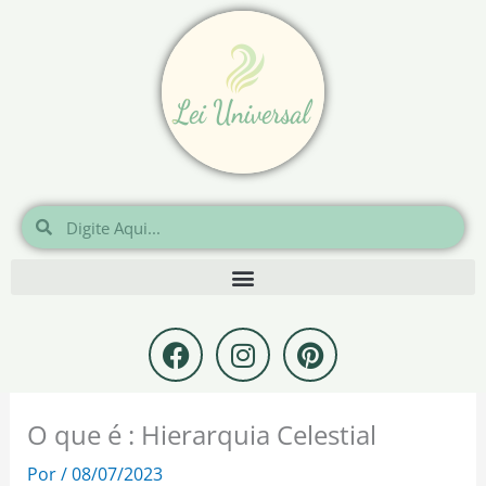
Ir
para
o
conteúdo
Pesquisar
Pesquisar
F
I
P
a
n
i
c
s
n
e
t
t
O que é : Hierarquia Celestial
b
a
e
o
g
r
Por
/
08/07/2023