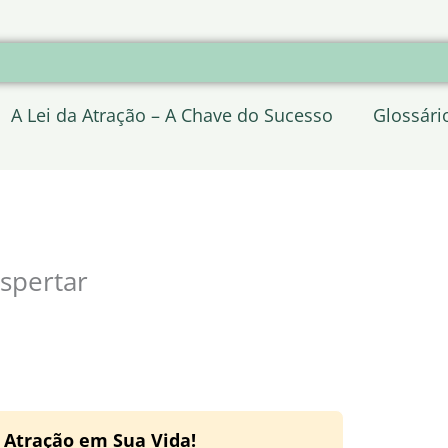
A Lei da Atração – A Chave do Sucesso
Glossári
spertar
a Atração em Sua Vida!