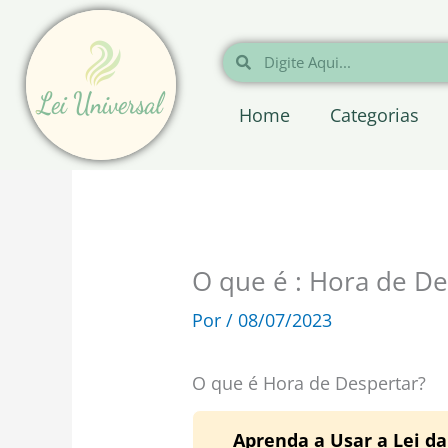
Ir
para
Pesquisar
Pesquisar
o
conteúdo
Home
Categorias
O que é : Hora de De
Por
/
08/07/2023
O que é Hora de Despertar?
Aprenda a Usar a Lei d