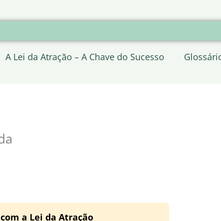
A Lei da Atração – A Chave do Sucesso
Glossári
da
 com a Lei da Atração