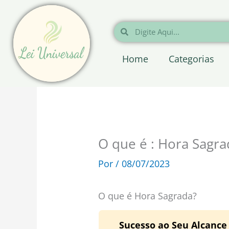
Ir
para
Pesquisar
Pesquisar
o
conteúdo
Home
Categorias
O que é : Hora Sagra
Por
/
08/07/2023
O que é Hora Sagrada?
Sucesso ao Seu Alcance