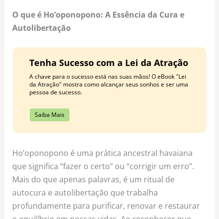
o
r
e
O que é Ho’oponopono: A Essência da Cura e
k
a
s
Autolibertação
m
t
Tenha Sucesso com a Lei da Atração
A chave para o sucesso está nas suas mãos! O eBook "Lei
da Atração" mostra como alcançar seus sonhos e ser uma
pessoa de sucesso.
Saiba Mais
Ho’oponopono é uma prática ancestral havaiana
que significa “fazer o certo” ou “corrigir um erro”.
Mais do que apenas palavras, é um ritual de
autocura e autolibertação que trabalha
profundamente para purificar, renovar e restaurar
o equilíbrio em nossas vidas. Ao reconhecer que