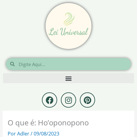
Ir
para
o
conteúdo
Pesquisar
Pesquisar
F
I
P
a
n
i
c
s
n
e
t
t
O que é: Ho’oponopono
b
a
e
o
g
r
Por
Adler
/
09/08/2023