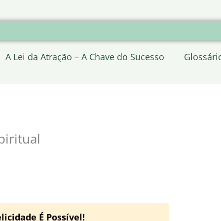
A Lei da Atração – A Chave do Sucesso
Glossári
iritual
licidade É Possível!