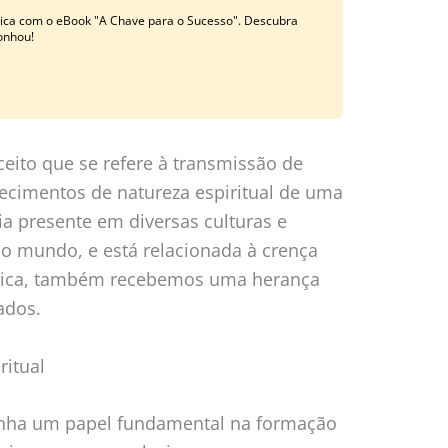
ática com o eBook "A Chave para o Sucesso". Descubra
onhou!
ceito que se refere à transmissão de
nhecimentos de natureza espiritual de uma
ia presente em diversas culturas e
 do mundo, e está relacionada à crença
tica, também recebemos uma herança
ados.
ritual
enha um papel fundamental na formação