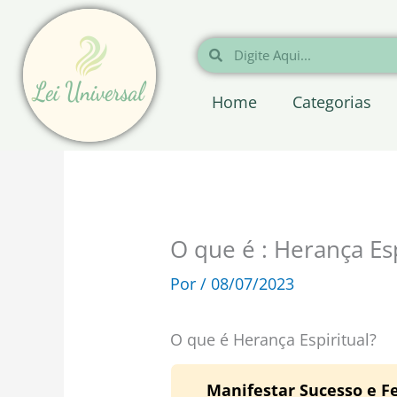
Ir
para
Pesquisar
Pesquisar
o
conteúdo
Home
Categorias
O que é : Herança Esp
Por
/
08/07/2023
O que é Herança Espiritual?
Manifestar Sucesso e Fe