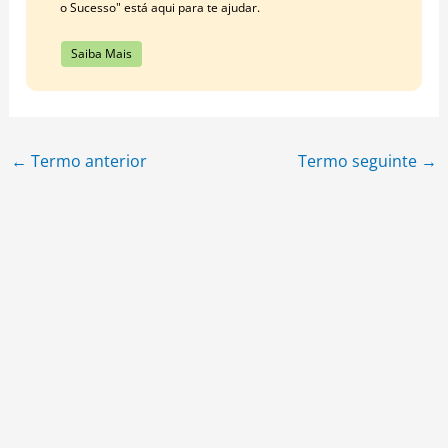
o Sucesso" está aqui para te ajudar.
Saiba Mais
←
Termo anterior
Termo seguinte
→