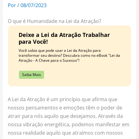
o
r
e
Por
/
08/07/2023
k
a
s
m
t
O que é Humanidade na Lei da Atração?
Deixe a Lei da Atração Trabalhar
para Você!
Você sabia que pode usar a Lei da Atração para
transformar seu destino? Descubra como no eBook "Lei da
Atração - A Chave para o Sucesso"!
Saiba Mais
A Lei da Atração é um princípio que afirma que
nossos pensamentos e emoções têm o poder de
atrair para nós aquilo que desejamos. Através da
nossa vibração energética, podemos manifestar em
nossa realidade aquilo que atraímos com nossos