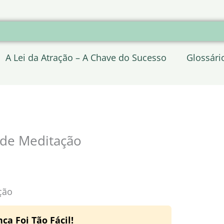
A Lei da Atração – A Chave do Sucesso
Glossári
 de Meditação
ção
a Foi Tão Fácil!