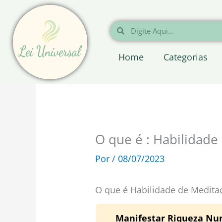
Ir
para
Pesquisar
Pesquisar
o
conteúdo
Home
Categorias
O que é : Habilidade
Por
/
08/07/2023
O que é Habilidade de Medita
Manifestar Riqueza Nunc