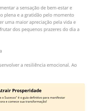
entar a sensação de bem-estar e
nção plena e a gratidão pelo momento
r uma maior apreciação pela vida e
rutar dos pequenos prazeres do dia a
a
envolver a resiliência emocional. Ao
Atrair Prosperidade
 o Sucesso" é o guia definitivo para manifestar
gora e comece sua transformação!