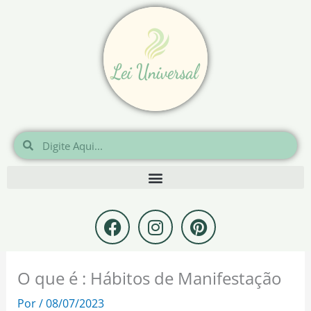
Ir
para
o
conteúdo
Pesquisar
Pesquisar
F
I
P
a
n
i
c
s
n
e
t
t
O que é : Hábitos de Manifestação
b
a
e
o
g
r
Por
/
08/07/2023