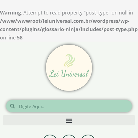
Ir
para
Warning
: Attempt to read property "post_type" on null in
o
/www/wwwroot/leiuniversal.com.br/wordpress/wp-
conteúdo
content/plugins/glossario-ninja/includes/post-type.php
on line
58
Pesquisar
Pesquisar