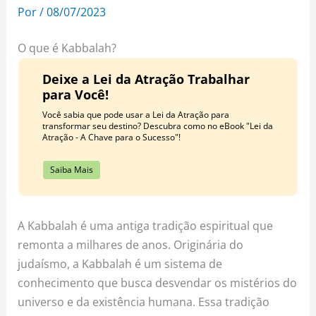
o
r
e
Por
/
08/07/2023
k
a
s
m
t
O que é Kabbalah?
Deixe a Lei da Atração Trabalhar
para Você!
Você sabia que pode usar a Lei da Atração para
transformar seu destino? Descubra como no eBook "Lei da
Atração - A Chave para o Sucesso"!
Saiba Mais
A Kabbalah é uma antiga tradição espiritual que
remonta a milhares de anos. Originária do
judaísmo, a Kabbalah é um sistema de
conhecimento que busca desvendar os mistérios do
universo e da existência humana. Essa tradição