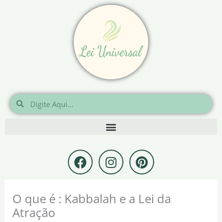
Ir
para
o
conteúdo
Pesquisar
Pesquisar
F
I
P
a
n
i
c
s
n
e
t
t
O que é : Kabbalah e a Lei da
b
a
e
Atração
o
g
r