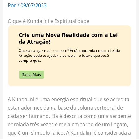
o
r
e
Por
/
09/07/2023
k
a
s
m
t
O que é Kundalini e Espiritualidade
Crie uma Nova Realidade com a Lei
da Atração!
Quer alcançar mais sucesso? Então aprenda como a Lei da
Atração pode te ajudar a construir o futuro que você
sempre quis.
Saiba Mais
A Kundalini é uma energia espiritual que se acredita
estar adormecida na base da coluna vertebral de
cada ser humano. Ela é descrita como uma serpente
enrolada três vezes e meia em torno de um lingam,
que é um símbolo fálico. A Kundalini é considerada a