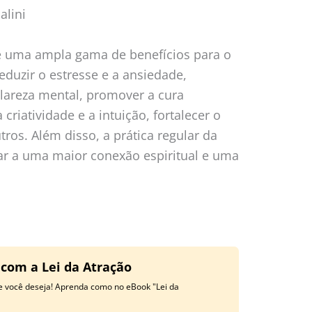
alini
e uma ampla gama de benefícios para o
reduzir o estresse e a ansiedade,
lareza mental, promover a cura
criatividade e a intuição, fortalecer o
ros. Além disso, a prática regular da
ar a uma maior conexão espiritual e uma
 com a Lei da Atração
ue você deseja! Aprenda como no eBook "Lei da