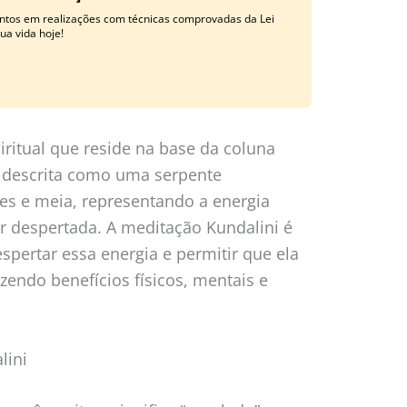
tos em realizações com técnicas comprovadas da Lei
ua vida hoje!
iritual que reside na base da coluna
 é descrita como uma serpente
es e meia, representando a energia
r despertada. A meditação Kundalini é
spertar essa energia e permitir que ela
azendo benefícios físicos, mentais e
lini