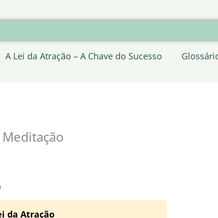
A Lei da Atração – A Chave do Sucesso
Glossári
e Meditação
o
i da Atração