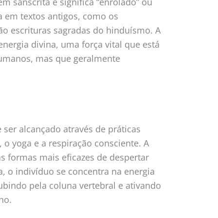
em sânscrita e significa “enrolado” ou
a em textos antigos, como os
ão escrituras sagradas do hinduísmo. A
nergia divina, uma força vital que está
humanos, mas que geralmente
 ser alcançado através de práticas
 o yoga e a respiração consciente. A
s formas mais eficazes de despertar
a, o indivíduo se concentra na energia
ubindo pela coluna vertebral e ativando
ho.