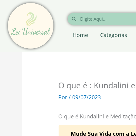
Ir
para
Pesquisar
Pesquisar
o
conteúdo
Home
Categorias
O que é : Kundalini 
Por
/
09/07/2023
O que é Kundalini e Meditaçã
Mude Sua Vida com a Le