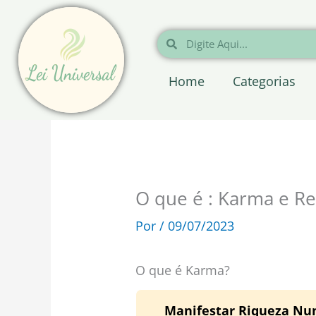
Ir
para
Pesquisar
Pesquisar
o
conteúdo
Home
Categorias
O que é : Karma e R
Por
/
09/07/2023
O que é Karma?
Manifestar Riqueza Nunc