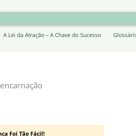
A Lei da Atração – A Chave do Sucesso
Glossári
eencarnação
a Foi Tão Fácil!