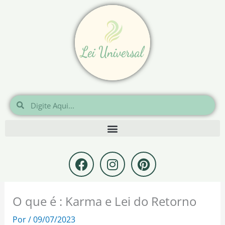
Ir
para
o
conteúdo
Pesquisar
Pesquisar
F
I
P
a
n
i
c
s
n
e
t
t
O que é : Karma e Lei do Retorno
b
a
e
o
g
r
Por
/
09/07/2023