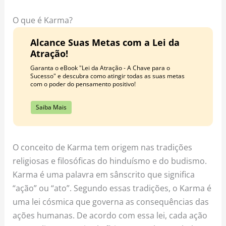
o
r
e
k
a
s
O que é Karma?
m
t
Alcance Suas Metas com a Lei da
Atração!
Garanta o eBook "Lei da Atração - A Chave para o
Sucesso" e descubra como atingir todas as suas metas
com o poder do pensamento positivo!
Saiba Mais
O conceito de Karma tem origem nas tradições
religiosas e filosóficas do hinduísmo e do budismo.
Karma é uma palavra em sânscrito que significa
“ação” ou “ato”. Segundo essas tradições, o Karma é
uma lei cósmica que governa as consequências das
ações humanas. De acordo com essa lei, cada ação