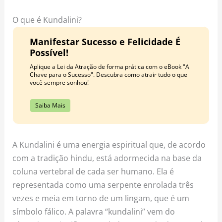
o
r
e
k
a
s
O que é Kundalini?
m
t
Manifestar Sucesso e Felicidade É
Possível!
Aplique a Lei da Atração de forma prática com o eBook "A
Chave para o Sucesso". Descubra como atrair tudo o que
você sempre sonhou!
Saiba Mais
A Kundalini é uma energia espiritual que, de acordo
com a tradição hindu, está adormecida na base da
coluna vertebral de cada ser humano. Ela é
representada como uma serpente enrolada três
vezes e meia em torno de um lingam, que é um
símbolo fálico. A palavra “kundalini” vem do