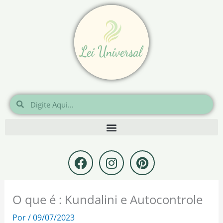
Ir
para
o
conteúdo
Pesquisar
Pesquisar
F
I
P
a
n
i
c
s
n
e
t
t
O que é : Kundalini e Autocontrole
b
a
e
o
g
r
Por
/
09/07/2023