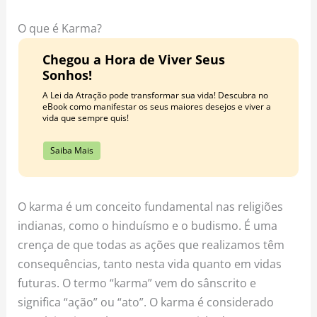
o
r
e
k
a
s
O que é Karma?
m
t
Chegou a Hora de Viver Seus
Sonhos!
A Lei da Atração pode transformar sua vida! Descubra no
eBook como manifestar os seus maiores desejos e viver a
vida que sempre quis!
Saiba Mais
O karma é um conceito fundamental nas religiões
indianas, como o hinduísmo e o budismo. É uma
crença de que todas as ações que realizamos têm
consequências, tanto nesta vida quanto em vidas
futuras. O termo “karma” vem do sânscrito e
significa “ação” ou “ato”. O karma é considerado