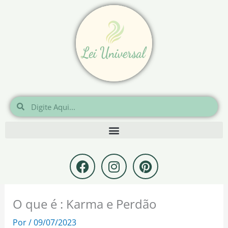
Ir
para
o
conteúdo
Pesquisar
Pesquisar
F
I
P
a
n
i
c
s
n
e
t
t
O que é : Karma e Perdão
b
a
e
o
g
r
Por
/
09/07/2023