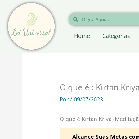
Ir
para
Pesquisar
Pesquisar
o
conteúdo
Home
Categorias
O que é : Kirtan Kriy
Por
/
09/07/2023
O que é Kirtan Kriya (Meditaçã
Alcance Suas Metas com