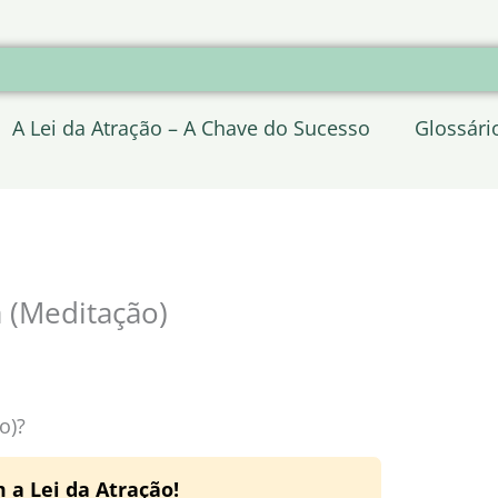
A Lei da Atração – A Chave do Sucesso
Glossári
a (Meditação)
o)?
 a Lei da Atração!