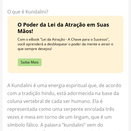
o
r
e
k
a
s
O que é Kundalini?
m
t
O Poder da Lei da Atração em Suas
Mãos!
Com o eBook "Lei da Atração - A Chave para o Sucesso",
você aprenderá a desbloquear o poder da mente e atrair o
que sempre desejou!
Saiba Mais
A Kundalini é uma energia espiritual que, de acordo
com a tradição hindu, está adormecida na base da
coluna vertebral de cada ser humano. Ela é
representada como uma serpente enrolada três
vezes e meia em torno de um lingam, que é um
símbolo fálico. A palavra “kundalini” vem do