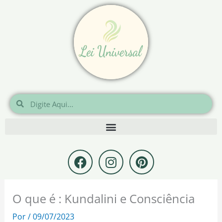
Ir
para
o
conteúdo
Pesquisar
Pesquisar
F
I
P
a
n
i
c
s
n
e
t
t
O que é : Kundalini e Consciência
b
a
e
o
g
r
Por
/
09/07/2023