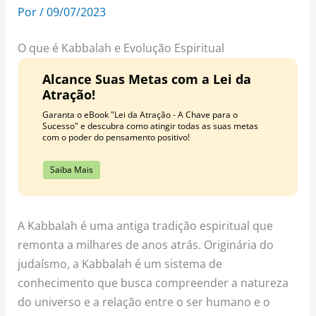
o
r
e
Por
/
09/07/2023
k
a
s
m
t
O que é Kabbalah e Evolução Espiritual
Alcance Suas Metas com a Lei da
Atração!
Garanta o eBook "Lei da Atração - A Chave para o
Sucesso" e descubra como atingir todas as suas metas
com o poder do pensamento positivo!
Saiba Mais
A Kabbalah é uma antiga tradição espiritual que
remonta a milhares de anos atrás. Originária do
judaísmo, a Kabbalah é um sistema de
conhecimento que busca compreender a natureza
do universo e a relação entre o ser humano e o