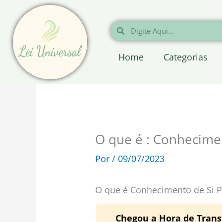
Ir
para
Pesquisar
Pesquisar
o
conteúdo
Home
Categorias
O que é : Conhecime
Por
/
09/07/2023
O que é Conhecimento de Si P
Chegou a Hora de Trans