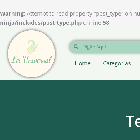
Ir
para
Warning
: Attempt to read property "post_type" on nu
o
ninja/includes/post-type.php
on line
58
conteúdo
Pesquisar
Pesquisar
Home
Categorias
T