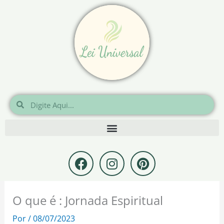
Ir
para
o
conteúdo
Pesquisar
Pesquisar
F
I
P
a
n
i
c
s
n
e
t
t
O que é : Jornada Espiritual
b
a
e
o
g
r
Por
/
08/07/2023