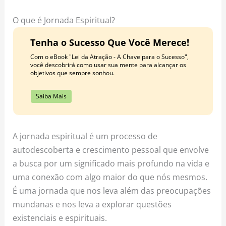
o
r
e
k
a
s
O que é Jornada Espiritual?
m
t
Tenha o Sucesso Que Você Merece!
Com o eBook "Lei da Atração - A Chave para o Sucesso",
você descobrirá como usar sua mente para alcançar os
objetivos que sempre sonhou.
Saiba Mais
A jornada espiritual é um processo de
autodescoberta e crescimento pessoal que envolve
a busca por um significado mais profundo na vida e
uma conexão com algo maior do que nós mesmos.
É uma jornada que nos leva além das preocupações
mundanas e nos leva a explorar questões
existenciais e espirituais.