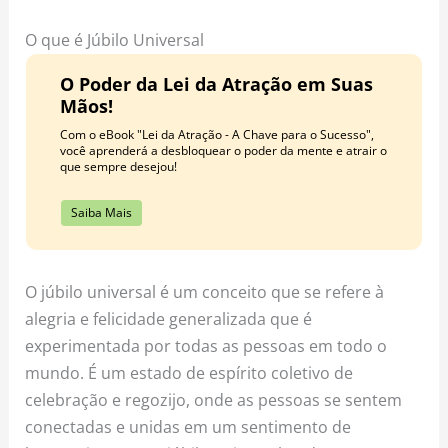
o
r
e
k
a
s
O que é Júbilo Universal
m
t
O Poder da Lei da Atração em Suas
Mãos!
Com o eBook "Lei da Atração - A Chave para o Sucesso",
você aprenderá a desbloquear o poder da mente e atrair o
que sempre desejou!
Saiba Mais
O júbilo universal é um conceito que se refere à
alegria e felicidade generalizada que é
experimentada por todas as pessoas em todo o
mundo. É um estado de espírito coletivo de
celebração e regozijo, onde as pessoas se sentem
conectadas e unidas em um sentimento de