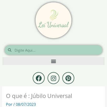
Ir
para
o
conteúdo
Pesquisar
Pesquisar
F
I
P
a
n
i
c
s
n
e
t
t
O que é : Júbilo Universal
b
a
e
o
g
r
Por
/
08/07/2023