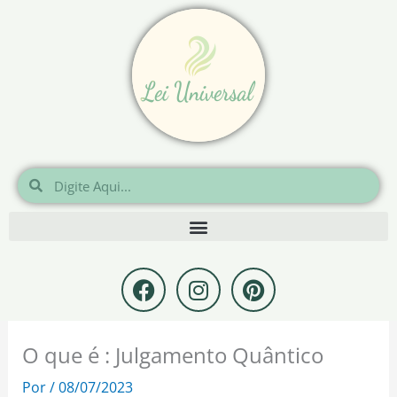
Ir
para
o
conteúdo
Pesquisar
Pesquisar
F
I
P
a
n
i
c
s
n
e
t
t
O que é : Julgamento Quântico
b
a
e
o
g
r
Por
/
08/07/2023