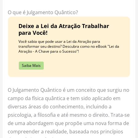
o
r
e
k
a
s
O que é Julgamento Quântico?
m
t
Deixe a Lei da Atração Trabalhar
para Você!
Você sabia que pode usar a Lei da Atração para
transformar seu destino? Descubra como no eBook "Lei da
Atração - A Chave para o Sucesso"!
Saiba Mais
O Julgamento Quântico é um conceito que surgiu no
campo da física quântica e tem sido aplicado em
diversas áreas do conhecimento, incluindo a
psicologia, a filosofia e até mesmo o direito. Trata-se
de uma abordagem que propõe uma nova forma de
compreender a realidade, baseada nos princípios