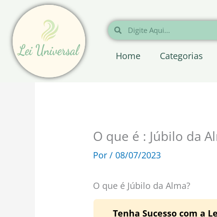
Ir
para
Pesquisar
Pesquisar
o
conteúdo
Home
Categorias
O que é : Júbilo da A
Por
/
08/07/2023
O que é Júbilo da Alma?
Tenha Sucesso com a Le