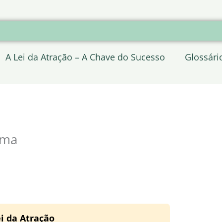
A Lei da Atração – A Chave do Sucesso
Glossári
lma
i da Atração