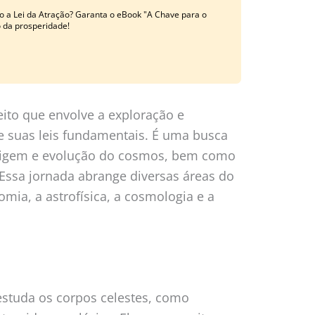
o a Lei da Atração? Garanta o eBook "A Chave para o
o da prosperidade!
ito que envolve a exploração e
 suas leis fundamentais. É uma busca
rigem e evolução do cosmos, bem como
 Essa jornada abrange diversas áreas do
ia, a astrofísica, a cosmologia e a
estuda os corpos celestes, como