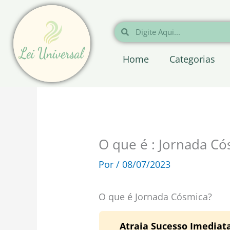
Ir
para
Pesquisar
Pesquisar
o
conteúdo
Home
Categorias
O que é : Jornada Có
Por
/
08/07/2023
O que é Jornada Cósmica?
Atraia Sucesso Imedia