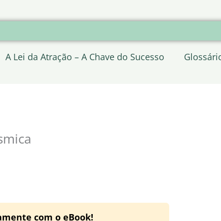
A Lei da Atração – A Chave do Sucesso
Glossári
smica
tamente com o eBook!