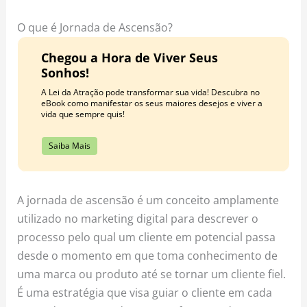
o
r
e
k
a
s
O que é Jornada de Ascensão?
m
t
Chegou a Hora de Viver Seus
Sonhos!
A Lei da Atração pode transformar sua vida! Descubra no
eBook como manifestar os seus maiores desejos e viver a
vida que sempre quis!
Saiba Mais
A jornada de ascensão é um conceito amplamente
utilizado no marketing digital para descrever o
processo pelo qual um cliente em potencial passa
desde o momento em que toma conhecimento de
uma marca ou produto até se tornar um cliente fiel.
É uma estratégia que visa guiar o cliente em cada