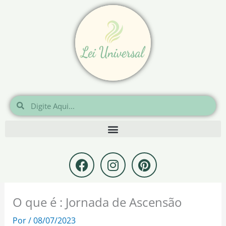
Ir
para
o
conteúdo
Pesquisar
Pesquisar
F
I
P
a
n
i
c
s
n
e
t
t
O que é : Jornada de Ascensão
b
a
e
o
g
r
Por
/
08/07/2023