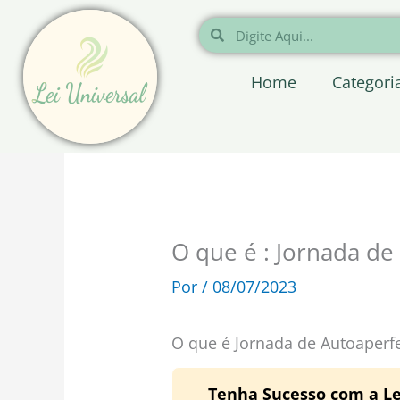
Ir
Pesquisar
Pesquisar
para
o
Home
Categori
conteúdo
O que é : Jornada d
Por
/
08/07/2023
O que é Jornada de Autoaper
Tenha Sucesso com a Le