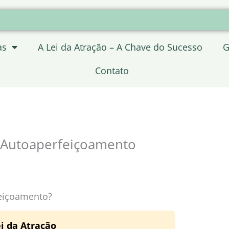
as
A Lei da Atração – A Chave do Sucesso
G
Contato
e Autoaperfeiçoamento
feiçoamento?
i da Atração