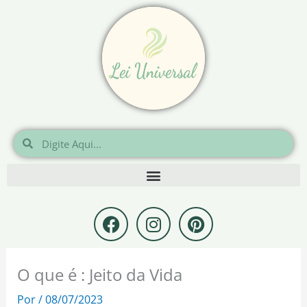
Ir
para
o
conteúdo
Pesquisar
Pesquisar
F
I
P
a
n
i
c
s
n
e
t
t
O que é : Jeito da Vida
b
a
e
o
g
r
Por
/
08/07/2023