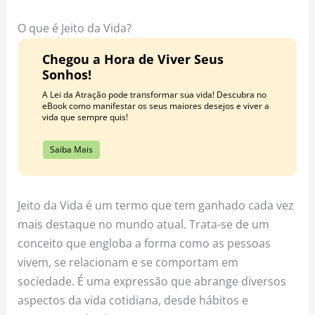
o
r
e
k
a
s
O que é Jeito da Vida?
m
t
Chegou a Hora de Viver Seus
Sonhos!
A Lei da Atração pode transformar sua vida! Descubra no
eBook como manifestar os seus maiores desejos e viver a
vida que sempre quis!
Saiba Mais
Jeito da Vida é um termo que tem ganhado cada vez
mais destaque no mundo atual. Trata-se de um
conceito que engloba a forma como as pessoas
vivem, se relacionam e se comportam em
sociedade. É uma expressão que abrange diversos
aspectos da vida cotidiana, desde hábitos e