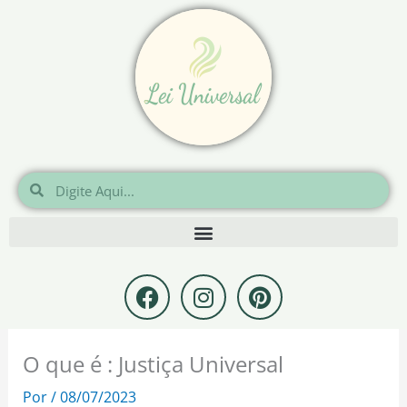
Ir
para
o
conteúdo
Pesquisar
Pesquisar
F
I
P
a
n
i
c
s
n
e
t
t
O que é : Justiça Universal
b
a
e
o
g
r
Por
/
08/07/2023