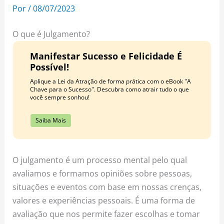
o
r
e
Por
/
08/07/2023
k
a
s
m
t
O que é Julgamento?
Manifestar Sucesso e Felicidade É
Possível!
Aplique a Lei da Atração de forma prática com o eBook "A
Chave para o Sucesso". Descubra como atrair tudo o que
você sempre sonhou!
Saiba Mais
O julgamento é um processo mental pelo qual
avaliamos e formamos opiniões sobre pessoas,
situações e eventos com base em nossas crenças,
valores e experiências pessoais. É uma forma de
avaliação que nos permite fazer escolhas e tomar