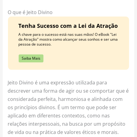
o
r
e
k
a
s
O que é Jeito Divino
m
t
Tenha Sucesso com a Lei da Atração
A chave para o sucesso está nas suas mãos! O eBook "Lei
da Atração" mostra como alcançar seus sonhos e ser uma
pessoa de sucesso.
Saiba Mais
Jeito Divino é uma expressão utilizada para
descrever uma forma de agir ou se comportar que é
considerada perfeita, harmoniosa e alinhada com
os princípios divinos. É um termo que pode ser
aplicado em diferentes contextos, como nas
relações interpessoais, na busca por um propósito
de vida ou na prática de valores éticos e morais.