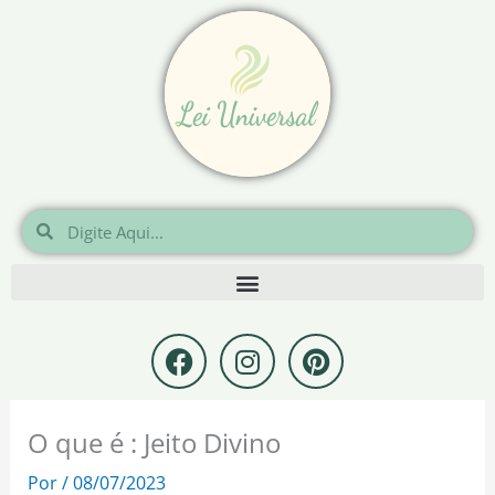
Ir
para
o
conteúdo
Pesquisar
Pesquisar
F
I
P
a
n
i
c
s
n
e
t
t
O que é : Jeito Divino
b
a
e
o
g
r
Por
/
08/07/2023