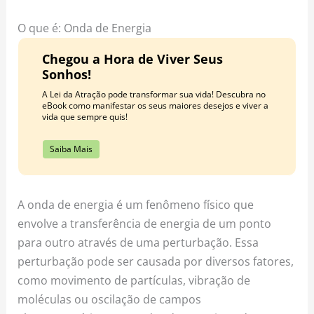
o
r
e
k
a
s
O que é: Onda de Energia
m
t
Chegou a Hora de Viver Seus
Sonhos!
A Lei da Atração pode transformar sua vida! Descubra no
eBook como manifestar os seus maiores desejos e viver a
vida que sempre quis!
Saiba Mais
A onda de energia é um fenômeno físico que
envolve a transferência de energia de um ponto
para outro através de uma perturbação. Essa
perturbação pode ser causada por diversos fatores,
como movimento de partículas, vibração de
moléculas ou oscilação de campos