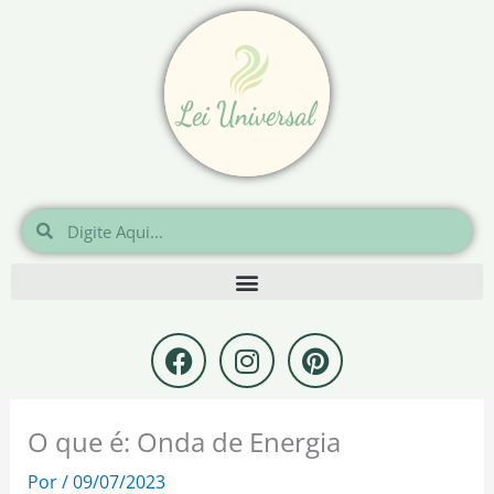
Ir
para
o
conteúdo
Pesquisar
Pesquisar
F
I
P
a
n
i
c
s
n
e
t
t
O que é: Onda de Energia
b
a
e
o
g
r
Por
/
09/07/2023