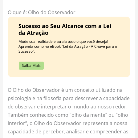
o
r
e
k
a
s
O que é: Olho do Observador
m
t
Sucesso ao Seu Alcance com a Lei
da Atração
Mude sua realidade e atraia tudo o que você deseja!
Aprenda como no eBook "Lei da Atração - A Chave para o
Sucesso".
Saiba Mais
O Olho do Observador é um conceito utilizado na
psicologia e na filosofia para descrever a capacidade
de observar e interpretar o mundo ao nosso redor.
Também conhecido como “olho da mente” ou “olho
interior”, o Olho do Observador representa a nossa
capacidade de perceber, analisar e compreender as