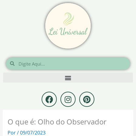
Ir
para
o
conteúdo
Pesquisar
Pesquisar
F
I
P
a
n
i
c
s
n
e
t
t
O que é: Olho do Observador
b
a
e
o
g
r
Por
/
09/07/2023