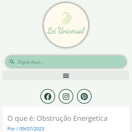
Ir
para
o
conteúdo
Pesquisar
Pesquisar
F
I
P
a
n
i
c
s
n
e
t
t
O que é: Obstrução Energetica
b
a
e
o
g
r
Por
/
09/07/2023