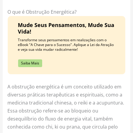
o
r
e
k
a
s
O que é Obstrução Energética?
m
t
Mude Seus Pensamentos, Mude Sua
Vida!
Transforme seus pensamentos em realizações com o
eBook "A Chave para o Sucesso". Aplique a Lei da Atração
e veja sua vida mudar radicalmente!
Saiba Mais
A obstrução energética é um conceito utilizado em
diversas práticas terapêuticas e espirituais, como a
medicina tradicional chinesa, o reiki e a acupuntura.
Essa obstrução refere-se ao bloqueio ou
desequilíbrio do fluxo de energia vital, também
conhecida como chi, ki ou prana, que circula pelo