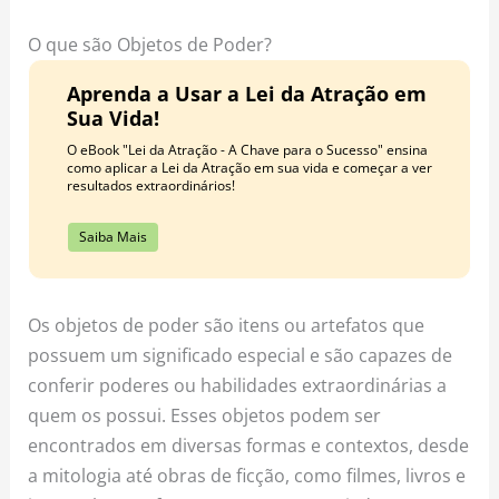
o
r
e
k
a
s
O que são Objetos de Poder?
m
t
Aprenda a Usar a Lei da Atração em
Sua Vida!
O eBook "Lei da Atração - A Chave para o Sucesso" ensina
como aplicar a Lei da Atração em sua vida e começar a ver
resultados extraordinários!
Saiba Mais
Os objetos de poder são itens ou artefatos que
possuem um significado especial e são capazes de
conferir poderes ou habilidades extraordinárias a
quem os possui. Esses objetos podem ser
encontrados em diversas formas e contextos, desde
a mitologia até obras de ficção, como filmes, livros e