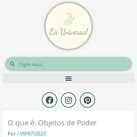
Ir
para
o
conteúdo
Pesquisar
Pesquisar
F
I
P
a
n
i
c
s
n
e
t
t
O que é: Objetos de Poder
b
a
e
o
g
r
Por
/
09/07/2023