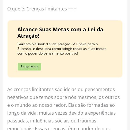
o
r
e
O que é: Crenças limitantes ===
k
a
s
m
t
Alcance Suas Metas com a Lei da
Atração!
Garanta o eBook "Lei da Atração - A Chave para o
Sucesso" e descubra como atingir todas as suas metas
com o poder do pensamento positivo!
Saiba Mais
As crenças limitantes são ideias ou pensamentos
negativos que temos sobre nós mesmos, os outros
e o mundo ao nosso redor. Elas são formadas ao
longo da vida, muitas vezes devido a experiências
passadas, influências sociais ou traumas
emocionais. Essas crenças têm o poder de nos