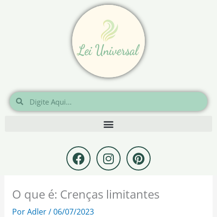
Ir
para
o
conteúdo
Pesquisar
Pesquisar
F
I
P
a
n
i
c
s
n
e
t
t
O que é: Crenças limitantes
b
a
e
o
g
r
Por
Adler
/
06/07/2023