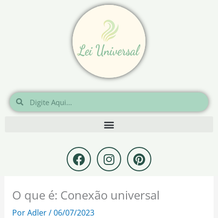
Ir
para
o
conteúdo
Pesquisar
Pesquisar
F
I
P
a
n
i
c
s
n
e
t
t
O que é: Conexão universal
b
a
e
o
g
r
Por
Adler
/
06/07/2023