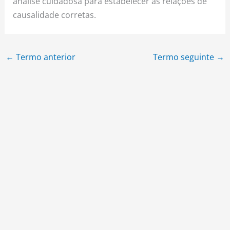
análise cuidadosa para estabelecer as relações de
causalidade corretas.
←
Termo anterior
Termo seguinte
→