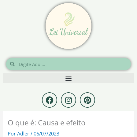
Ir
para
o
conteúdo
Pesquisar
Pesquisar
F
I
P
a
n
i
c
s
n
e
t
t
O que é: Causa e efeito
b
a
e
o
g
r
Por
Adler
/
06/07/2023