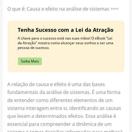
o
r
e
O que é: Causa e efeito na análise de sistemas ===
k
a
s
m
t
Tenha Sucesso com a Lei da Atração
A chave para o sucesso está nas suas mãos! O eBook "Lei
da Atração" mostra como alcançar seus sonhos e ser uma
pessoa de sucesso.
Saiba Mais
A relação de causa e efeito é uma das bases
fundamentais da análise de sistemas. É uma forma
de entender como diferentes elementos de um
sistema interagem entre si, identificando as causas
que levam a determinados efeitos. Essa análise é
essencial para compreender a dinâmica de um
sistema e tomar decisões informadas para melhorá-