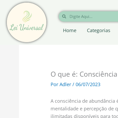
Ir
para
Pesquisar
Pesquisar
o
conteúdo
Home
Categorias
O que é: Consciênci
Por
Adler
/
06/07/2023
A consciência de abundância é
mentalidade e percepção de q
ilimitadas disponíveis para t