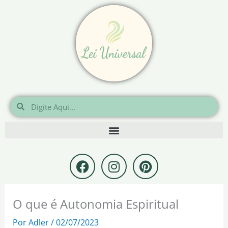
Ir
para
o
conteúdo
Pesquisar
Pesquisar
F
I
P
a
n
i
c
s
n
e
t
t
O que é Autonomia Espiritual
b
a
e
o
g
r
Por
Adler
/
02/07/2023