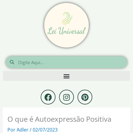
Ir
para
o
conteúdo
Pesquisar
Pesquisar
F
I
P
a
n
i
c
s
n
e
t
t
O que é Autoexpressão Positiva
b
a
e
o
g
r
Por
Adler
/
02/07/2023