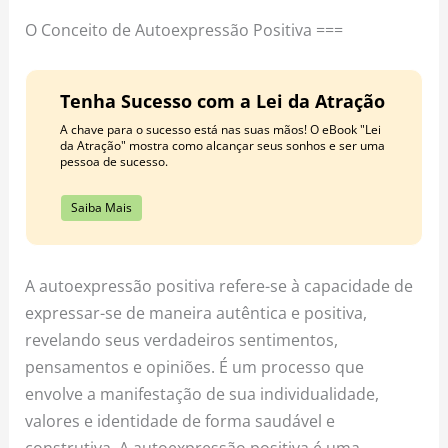
o
r
e
O Conceito de Autoexpressão Positiva ===
k
a
s
m
t
Tenha Sucesso com a Lei da Atração
A chave para o sucesso está nas suas mãos! O eBook "Lei
da Atração" mostra como alcançar seus sonhos e ser uma
pessoa de sucesso.
Saiba Mais
A autoexpressão positiva refere-se à capacidade de
expressar-se de maneira autêntica e positiva,
revelando seus verdadeiros sentimentos,
pensamentos e opiniões. É um processo que
envolve a manifestação de sua individualidade,
valores e identidade de forma saudável e
construtiva. A autoexpressão positiva é uma