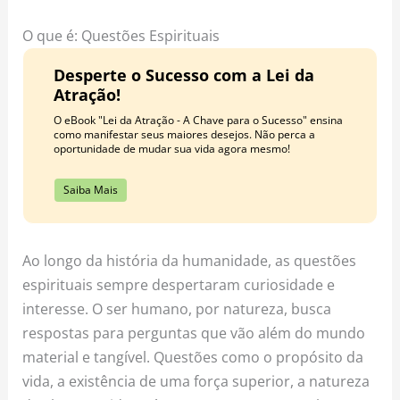
o
r
e
k
a
s
O que é: Questões Espirituais
m
t
Desperte o Sucesso com a Lei da
Atração!
O eBook "Lei da Atração - A Chave para o Sucesso" ensina
como manifestar seus maiores desejos. Não perca a
oportunidade de mudar sua vida agora mesmo!
Saiba Mais
Ao longo da história da humanidade, as questões
espirituais sempre despertaram curiosidade e
interesse. O ser humano, por natureza, busca
respostas para perguntas que vão além do mundo
material e tangível. Questões como o propósito da
vida, a existência de uma força superior, a natureza