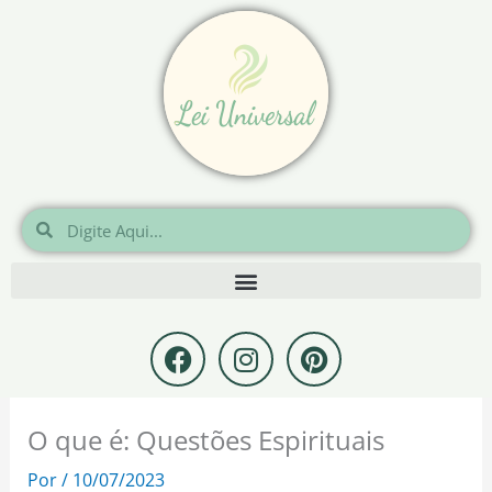
Ir
para
o
conteúdo
Pesquisar
Pesquisar
F
I
P
a
n
i
c
s
n
e
t
t
O que é: Questões Espirituais
b
a
e
o
g
r
Por
/
10/07/2023