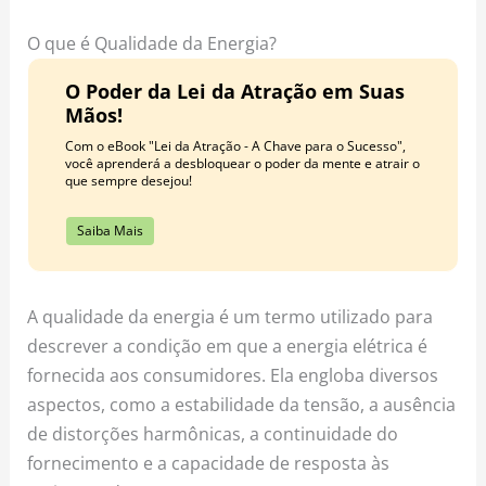
o
r
e
k
a
s
O que é Qualidade da Energia?
m
t
O Poder da Lei da Atração em Suas
Mãos!
Com o eBook "Lei da Atração - A Chave para o Sucesso",
você aprenderá a desbloquear o poder da mente e atrair o
que sempre desejou!
Saiba Mais
A qualidade da energia é um termo utilizado para
descrever a condição em que a energia elétrica é
fornecida aos consumidores. Ela engloba diversos
aspectos, como a estabilidade da tensão, a ausência
de distorções harmônicas, a continuidade do
fornecimento e a capacidade de resposta às