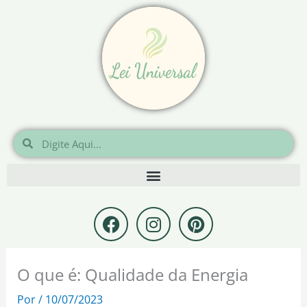
Ir
para
o
conteúdo
Pesquisar
Pesquisar
F
I
P
a
n
i
c
s
n
e
t
t
O que é: Qualidade da Energia
b
a
e
o
g
r
Por
/
10/07/2023